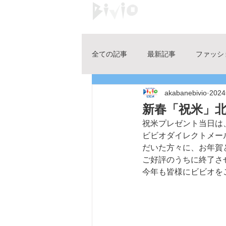
Shopping center 
HOME
ブログ
ファッション
全ての記事
最新記事
ファッシ
akabanebivio
202
ビビオの求人
開店・閉店情報
新春「祝米」北
祝米プレゼント当日は
店舗発信ブログ
Instagram
ビビオダイレクトメー
だいた方々に、お年賀
ご好評のうちに終了さ
今年も皆様にビビオを