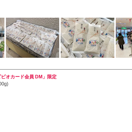
)「ビビオカード会員 DM」限定
0g)