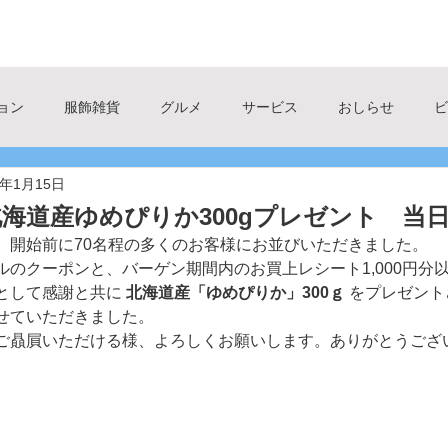
Bivio｜東京都｜北区赤羽
服飾雑貨
グルメ
サービス
フロアマップ
求人
お知らせ
ョン
服飾雑貨
グルメ
サービス
おしらせ
ビ
4年1月15日
テイクアウト
ユニクロ
子供が楽しめる
スクー
海道産ゆめぴりか300gプレゼント 当
、開始前に70名程の多くのお客様にお並びいただきました。
line＠
木育
七福神広場
ポイント５倍
ルのクーポンと、バーゲン期間内のお買上レシート1,000円分
として感謝と共に 
北海道産「ゆめぴりか」300ｇ 
をプレゼント
せていただきました。
ご贔屓いただける様、よろしくお願いします。ありがとうござ