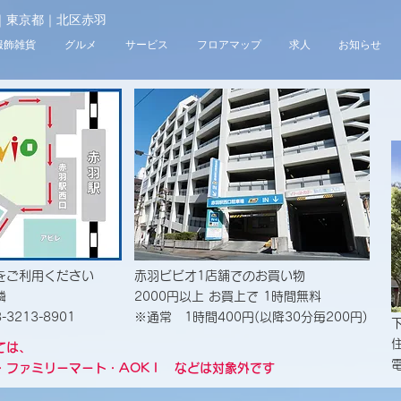
Bivio｜東京都｜北区赤羽
服飾雑貨
グルメ
サービス
フロアマップ
求人
お知らせ
をご利用ください
赤羽ビビオ1店舗でのお買い物
隣
2000円以上 お買上で 1時間無料
3213-8901
※通常 1時間400円(以降30分毎200円)
ては、
電
・ファミリーマート・AOKＩ などは対象外です