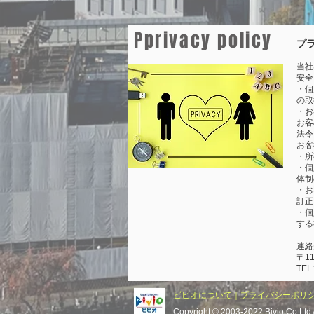
Pprivacy policy
プ
当社
安全
・個
の取
・お
お客
法令
お客
・所
・個
体制
・お
訂正
・個
する
連絡
〒1
TEL
ビビオについて
｜
プライバシーポリシ
Copyright © 2003-2022 Bivio Co.Ltd 