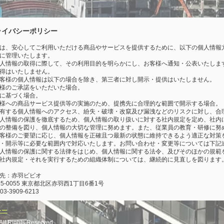
ライバシーポリシー
は、安心してご利用いただける商品やサービスを提供するために、以下の個人情報
に管理いたします。
人情報の取得に際して、その利用目的を明らかにし、お客様へ通知・公表いたしま
得はいたしません。
客様の個人情報は以下の場合を除き、第三者に対し開示・提供はいたしません。
様のご承諾をいただいた場合。
に基づく場合。
様への商品サービス提供等の実施のため、提携先に合理的な範囲で開示する場合。
有する個人情報へのアクセス、紛失・破壊・改竄及び漏洩などのリスクに対し、合
人情報の保護を徹底するため、個人情報の取り扱いに対する社内規定を定め、社内
の整備を図り、個人情報の大切な管理に努めます。また、従業員の教育・研修に努
客様のご要望に応じ、個人情報を正確且つ最新の状態に維持できるよう適正な対策
・開示等に必要な範囲内で対応いたします。お問い合わせ・変更等については下記
人情報の保護に関する法律をはじめ、個人情報に関する法令、及びそのほかの規範
社内規定・それを実行するための組織体制については、継続的に見直しを図ります
先：赤羽ビビオ
15-0055 東京都北区赤羽西1丁目6番1号
:03-3909-6213
ー​
All Rights Reserved.