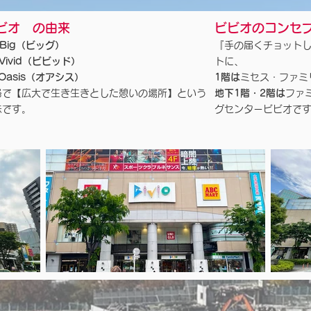
ビオ の由来
ビビオのコンセ
Big（ビッグ）
『手の届くチョット
Vivid（ビビッド）
トに、
asis（オアシス）
1階は
ミセス・ファミ
略で【広大で生き生きとした憩いの場所】という
地下1階・2階は
ファ
味です。
グセンタービビオで