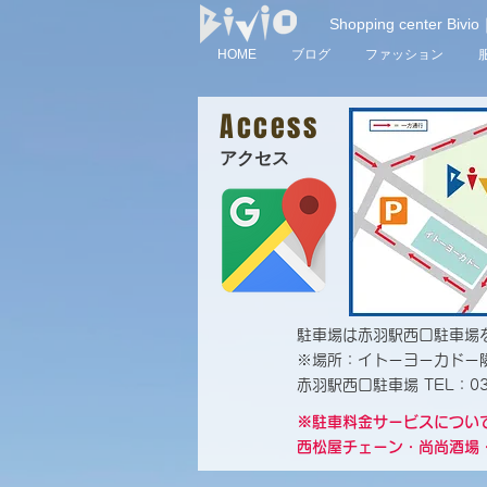
Shopping center 
HOME
ブログ
ファッション
Access
アクセス
駐車場は赤羽駅西口駐車場
※場所：イトーヨーカドー
赤羽駅西口駐車場 TEL：03-
※駐車料金サービスについ
西松屋チェーン・尚尚酒場