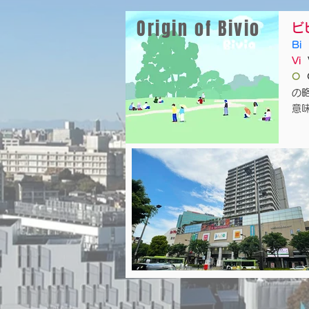
Origin of Bivio
ビ
Bi
Vi
O
O
の
意