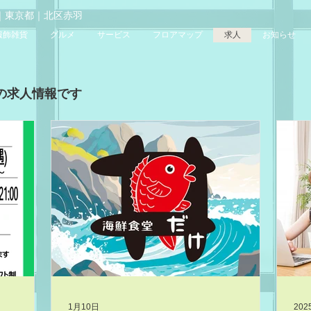
Bivio｜東京都｜北区赤羽
服飾雑貨
グルメ
サービス
フロアマップ
求人
お知らせ
の求人情報です
1月10日
20