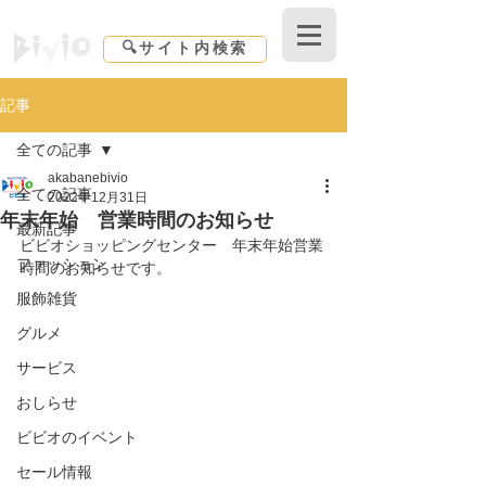
Shopping center Bivio｜東京都｜北区赤羽
🔍サイト内検索
記事
全ての記事
akabanebivio
全ての記事
2022年12月31日
年末年始 営業時間のお知らせ
最新記事
ビビオショッピングセンター　年末年始営業
ファッション
時間のお知らせです。
服飾雑貨
グルメ
サービス
おしらせ
ビビオのイベント
セール情報