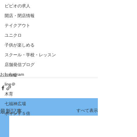
ビビオの求人
開店・閉店情報
テイクアウト
ユニクロ
子供が楽しめる
スクール・学校・レッスン
店舗発信ブログ
おしらせ
Instagram
line＠
木育
七福神広場
すべて表示
最新記事
ポイント５倍