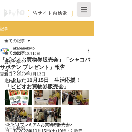
Shopping center Bivio｜東京都｜北区赤羽
🔍サイト内検索
記事
全ての記事
akabanebivio
全ての記事
2022年10月15日
「ビビオお買物券販売会」「シャコバ
最新記事
サボテン プレゼント」報告
ファッション
更新日：
2023年1月13日
しました10月15日　生活応援！
服飾雑貨
「ビビオお買物券販売会」
グルメ
サービス
おしらせ
ビビオのイベント
<ビビオプレミアムお買物券販売会>
セール情報
日　程 2022年10月15日(土)10時より販売