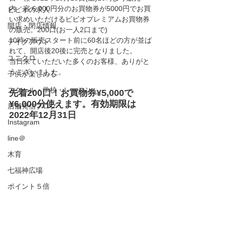
内　容 6,000円分のお買物券が5000円でお買
ビビオの求人
い求めいただけるビビオプレミアムお買物券
開店・閉店情報
の販売。200口(お一人2口まで)
10時の販売スタート前に60名ほどの方が並ば
テイクアウト
れて、開店後20後に完売となりました。
ユニクロ
当日来ていただいた多くのお客様、ありがと
うございました。
子供が楽しめる
スクール・学校・レッスン
先着200口！お買物券¥5,000で
¥6,000分使えます。有効期限は
店舗発信ブログ
2022年12月31日
Instagram
line＠
木育
七福神広場
ポイント５倍