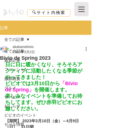
Shopping center Bivio｜東京都｜北区赤羽
🔍サイト内検索
記事
全ての記事
akabanebivio
全ての記事
2023年3月2日
Bivio de Spring 2023
最新記事
日に日に暖かくなり、そろそろア
ファッション
クティブに活動したくなる季節が
やってきました！
服飾雑貨
ビビオでは3月10日から
「Bivio 
グルメ
de Spring」
を開催します。
楽しみなイベントを準備してお待
サービス
ちしてます。ぜひ赤羽ビビオにお
おしらせ
越しください。
ビビオのイベント
【期間】 2023年3月10日（金）～4月9日
セール情報
（日）　31日間