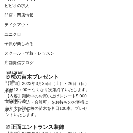
ビビオの求人
開店・閉店情報
テイクアウト
ユニクロ
子供が楽しめる
スクール・学校・レッスン
店舗発信ブログ
Instagram
🌸
桜の苗木プレゼント
line＠
【期間】2023年3月25日（土）・26日（日）
各日13：00〜なくなり次第終了いたします。
木育
【内容】期間中のお買い上げレシート5,000
七福神広場
円以上（税込・合算可）をお持ちのお客様に
毎年大好評の桜の苗木を各日100本、プレゼ
ポイント５倍
ントいたします。
🌸
正面エントランス装飾