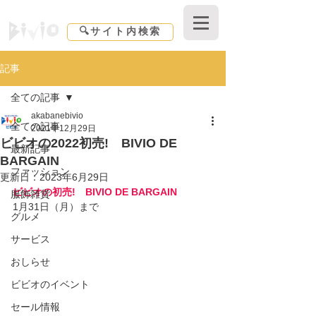
Shopping center Bivio｜東京都｜北区赤羽
🔍サイト内検索
記事
全ての記事
akabanebivio
全ての記事
2021年12月29日
ビビオの2022初売! BIVIO DE
最新記事
BARGAIN
ファッション
更新日：
2023年6月29日
ビビオの初売!　BIVIO DE BARGAIN
服飾雑貨
1月31日（月）まで
グルメ
サービス
おしらせ
ビビオのイベント
セール情報