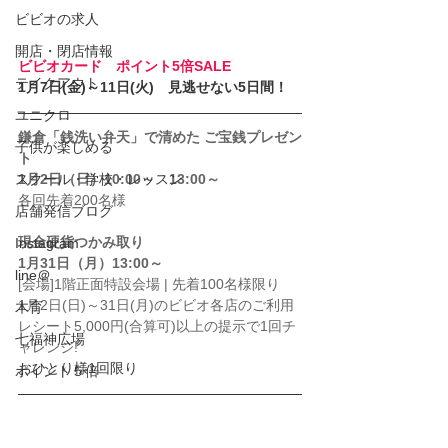
ビビオの求人
開店・閉店情報
ビビオカード　ポイント5倍SALE
テイクアウト
1月7日(金)～11日(火)　見逃せない5日間！
ユニクロ
鎌倉「銭洗い弁天」で清めた ご宝銭プレゼン
子供が楽しめる
ト 
スクール・学校・レッスン
1月2日（日）10:00～　13:00～ 
各回先着200名様 
店舗発信ブログ
現金硬貨つかみ取り
Instagram
1月31日（月）13:00～
line＠
[会場]1階正面特設会場 | 先着100名様限り
1月2日(日)～31日(月)のビビオ各店のご利用
木育
レシート5,000円(合算可)以上の提示で1回チ
七福神広場
ャレンジ! 
おひとり様1回限り
ポイント５倍