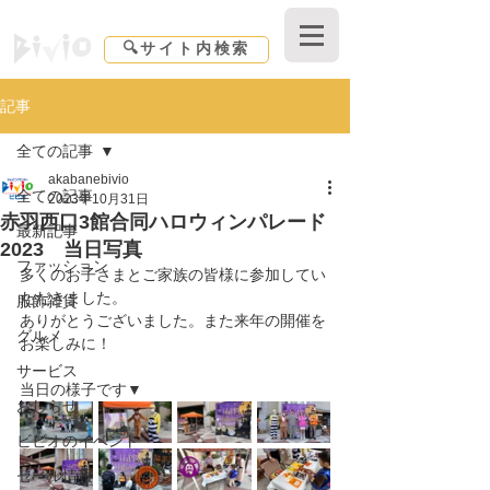
Shopping center Bivio｜東京都｜北区赤羽
🔍サイト内検索
記事
全ての記事
akabanebivio
全ての記事
2023年10月31日
赤羽西口3館合同ハロウィンパレード
最新記事
2023 当日写真
ファッション
多くのお子さまとご家族の皆様に参加してい
ただきました。
服飾雑貨
ありがとうございました。また来年の開催を
グルメ
お楽しみに！
サービス
当日の様子です▼
おしらせ
ビビオのイベント
セール情報