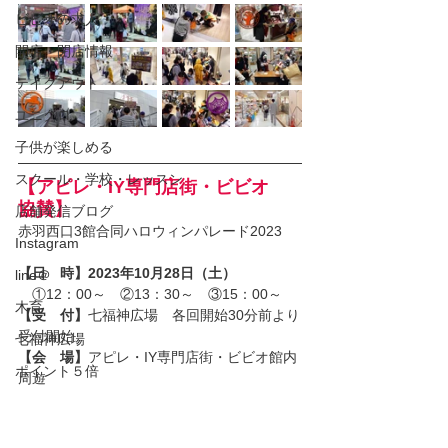
ビビオの求人
開店・閉店情報
テイクアウト
ユニクロ
子供が楽しめる
スクール・学校・レッスン
【アピレ・IY専門店街・ビビオ　
協賛】
店舗発信ブログ
赤羽西口3館合同ハロウィンパレード2023
Instagram
【日　時】2023年10月28日（土）
line＠
　①12：00～　②13：30～　③15：00～
木育
【受　付】
七福神広場　各回開始30分前より
受付開始
七福神広場
【会　場】
アピレ・IY専門店街・ビビオ館内
ポイント５倍
周遊