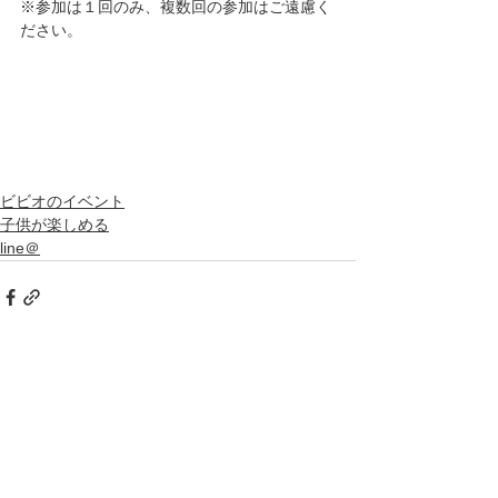
※参加は１回のみ、複数回の参加はご遠慮く
ださい。
ビビオのイベント
子供が楽しめる
line＠
すべて表示
最新記事