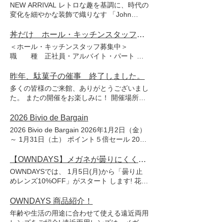
意ください。 お持ちのポイントのご確認
NEW ARRIVAL レトロな趣を基調に、時代の
は、ビビオカードご利用可能店にてご確認い
変化を細やかな装飾で織りなす 「John
ただけます。 有効期限を過ぎた後のご確認
Dillinger(ジョンデリンジャー)」シリーズ。
等はシステム上できかねますので予めご了承
そんな人気シリーズから、「現代のヴィンテ
丼だけ ホール・キッチンスタッフ募集中
くださいませ。
ージ」をテーマにした新作4型が登場です。
＜ホール・キッチンスタッフ募集中＞
◼︎ JD2062X-5A ¥13,000(税込) 力強い印象を
職 種 正社員・アルバイト・パート 給
放つ、こだわりのウェリントン型。 角ばり
与待遇 社員は経験により応相談、アルバイ
つつも柔らかなフォルムが、現代的な上品さ
ト・パートは￥1,226～ 勤務時間 10時～
昨年、駄菓子の催事 終了しました。
を演出。 ◼︎ JD2064X-5A ¥13,000(税込) 伝
23時までの1日4時間以上 お問合せ 03-
多くの皆様のご来館、ありがとうございまし
統と現代的なラインが融合したスクエアウェ
5948-9036 電話連絡後、履歴書をご持参く
た。 またの開催をお楽しみに！ 開催場所：
リントン型。 知性を引き立てるシャープな
ださい 担 当 見津（ミツ） 備 考
地下広場（サイゼリヤ前） 期 間：2025
形状で、キリッとした表情に。 ◼︎ JD2065X-
ホール・キッチンスタッフ募集中
年12月２日（火）～12月18日（木）※終了
2026 Bivio de Bargain
5A ¥13,000(税込) 柔らかな表情をまとう、
時 間：10：00～21：00 ※最終日は片
上品なウェリントン型。 随所にあしらわれ
2026 Bivio de Bargain 2026年1月2日（金）
付けの為、閉店が早まります。
たメタルの光沢が、スタイリッシュさをプラ
～ 1月31日（土） ポイント５倍セール 2025
ス。 ◼︎ JD1050X-5A ¥13,000(税込) 顔立ち
年1月8日（木）～1月12日（月祝）の5日間
を自然に引き立てる、ミニマルなラウンド
期間中、お買物・お食事をされた際、 ビビ
【OWNDAYS】メガネが曇りにくくなる!くもり止めコート10%OFF
型。 無駄を削ぎ落としたシンプルさが高級
オカードをご提示された方に通常の5倍のポ
OWNDAYSでは、 1月5日(月)から「曇り止
感を生み、幅広いシーンで活躍。 ぜひ店頭
イントをプレゼント！ 新春 プレゼント企
めレンズ10%OFF」がスタート します! 花粉
にてお試しください! みなさまのご来店をお
画 祝米プレゼント 期間：2026年1月18日
や感染予防でマスクを着用する際に気になる
待ちしております。 ▼詳細はこちら
（日）11：00～ 内容：バーゲン期間中のレ
メガネの曇り...。 OWNDAYSでは、そんな
OWNDAYS 商品紹介！
https://www.owndays.com/jp/ja/products?
シート3,000円以上（税込・合算可）のご掲
悩みを解決してくれる「くもり止めコート」
stocks=true&productLines[]=1&page=1
年齢や生活の用途に合わせて使える遠近両用
示いただいたお客様に 祝米(北海道産ゆめぴ
をご用意しています。 表面に特殊なコーテ