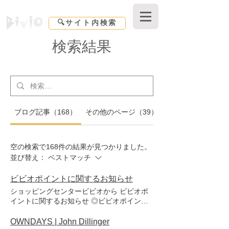
Shopping center Bivio｜東京都｜北区赤羽
🔍サイト内検索
検索結果
ブログ記事（168）
その他のページ（39）
空の検索で168件の結果が見つかりました。
並び替え：
ベストマッチ
ビビオポイントに関するお知らせ
ショッピングセンタービビオから ビビオポ
イントに関するお知らせ ◎ビビオポイント
の有効期限は毎年3月31日となります。 現在
お持ちのビビオポイントのご利用忘れにご注
OWNDAYS | John Dillinger