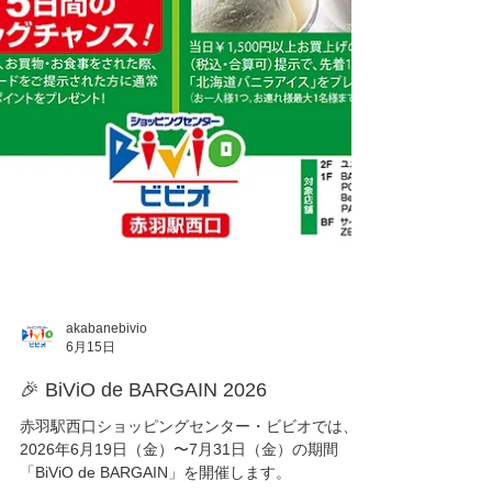
akabanebivio
6月15日