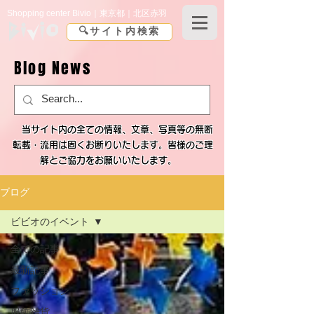
Shopping center Bivio｜東京都｜北区赤羽
🔍サイト内検索
Blog News
当サイト内の全ての情報、文章、写真等の無断
転載・流用は固くお断りいたします。皆様のご理
解とご協力をお願いいたします。
ブログ
ビビオのイベント
全ての記事
最新記事
ファッション
服飾雑貨