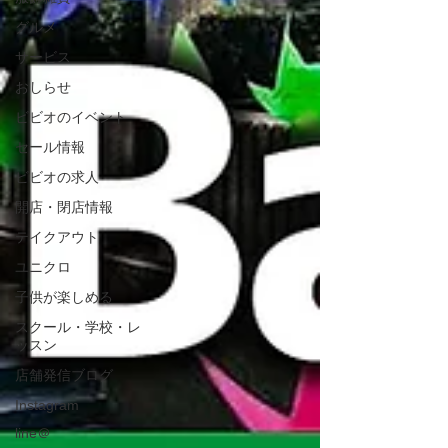
グルメ
サービス
おしらせ
ビビオのイベント
セール情報
ビビオの求人
開店・閉店情報
テイクアウト
ユニクロ
子供が楽しめる
スクール・学校・レ
ッスン
店舗発信ブログ
Instagram
line＠