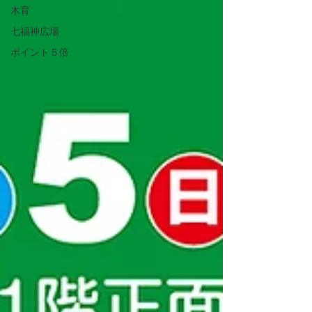
木育
七福神広場
ポイント５倍